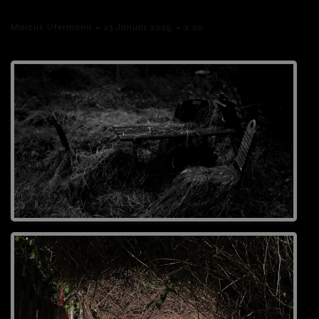
-
-
Marcus Utermann
23 Januar 2025
2:20